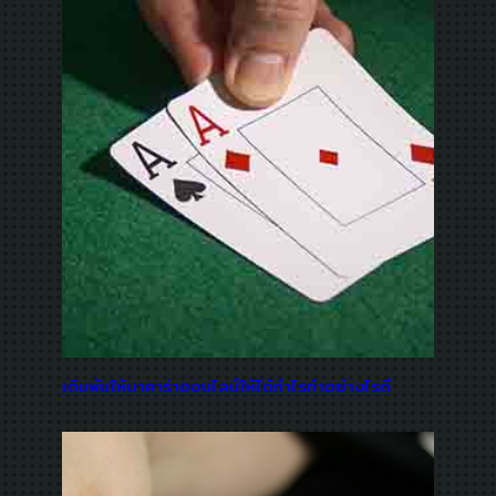
เดิมพันให้บาคาร่าออนไลน์ให้ได้กำไรทำอย่างไรดี