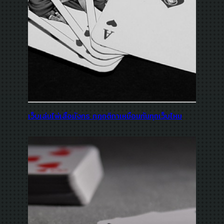
เว็บเล่นไพ่เสือมังกร กฎกติกาเหมือนกันทุกเว็บไหม