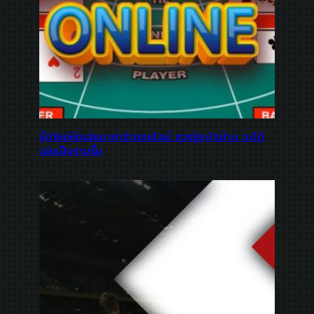
มือใหม่หัดเล่นบาคาร่าออนไลน์ ควรรู้อะไรบ้าง จะได้
เล่นเป็นราบรื่น