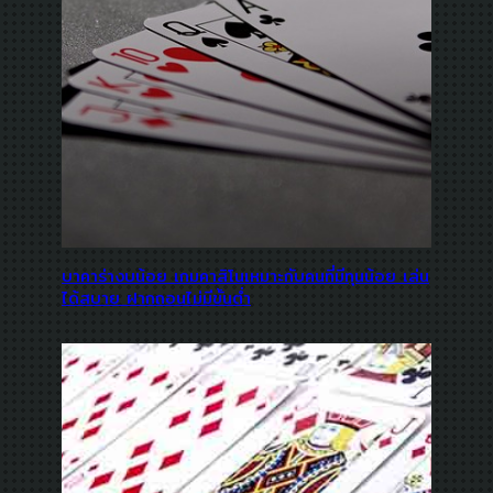
บาคาร่างบน้อย เกมคาสิโนเหมาะกับคนที่มีทุนน้อย เล่น
ได้สบาย ฝากถอนไม่มีขั้นต่ำ