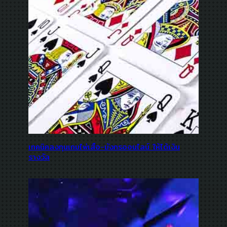
เทคนิคลงทุนเกมไพ่เสือ-มังกรออนไลน์ ให้ได้เงิน
รางวัล