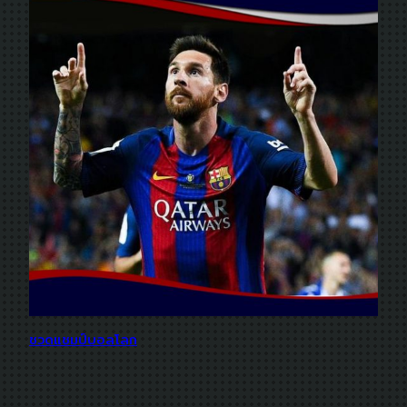
ชวดแชมป์บอลโลก