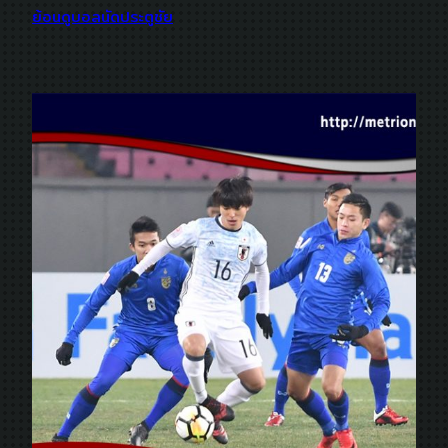
ย้อนดูบอลนัดประตูชัย