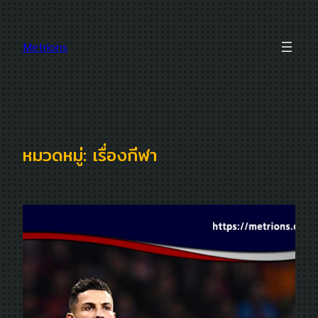
ข้าม
ไป
Metrions
ยัง
เนื้อหา
หมวดหมู่:
เรื่องกีฬา