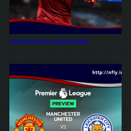
สถิติบอลพรีเมียร์ลีก ฤดูกาลนี้ต้องยกให้เขา