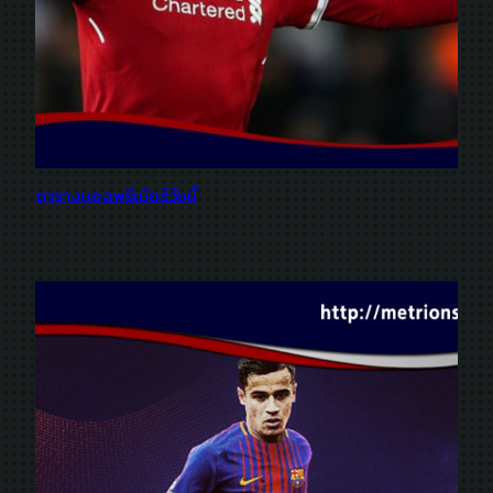
ตารางบอลพรีเมียร์วันนี้