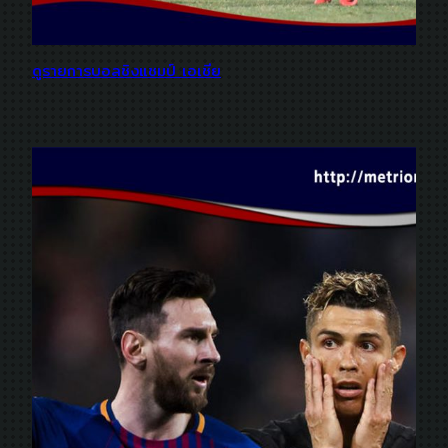
ดูรายการบอลชิงแชมป์ เอเชีย