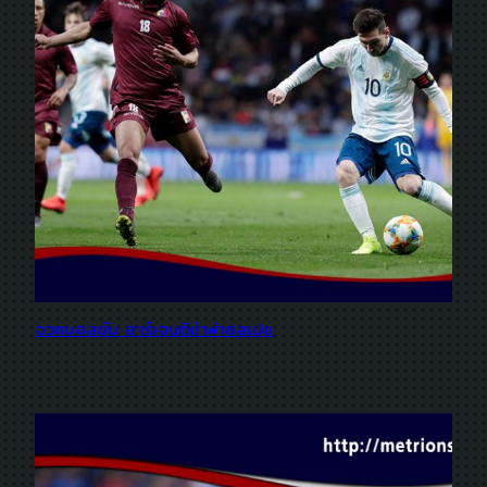
จวกบอลยับ อาร์เจนติน่าพ่ายสเปน