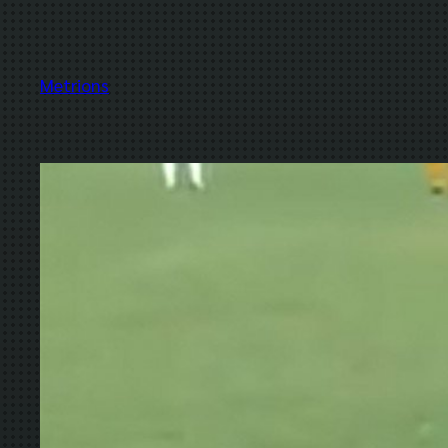
ข้าม
ไป
ยัง
Metrions
เนื้อหา