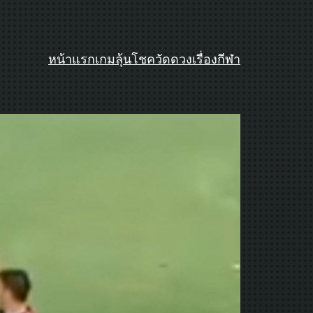
หน้าแรก
เกมลุ้นโชควัดดวง
เรื่องกีฬา