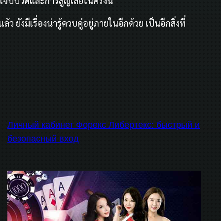
จ็บปวดและการสูญเสียในครั้งนี้”
ังมีเรื่องน่ารู้ควบคู่อยู่ภายในอีกด้วย เป็นอีกสิ่งที่
Личный кабинет Форекс Либертекс: быстрый и
безопасный вход