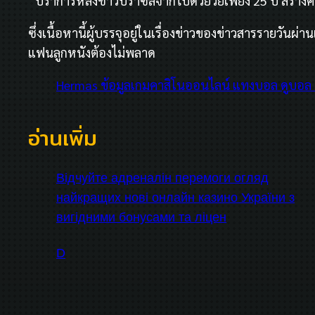
“ปราการหลังชาวบราซิลจากไปด้วยวัยเพียง 25 ปี สร้าง
ซึ่งเนื้อหานี้ผู้บรรจุอยู่ในเรื่องข่าวของข่าวสารรายวันผ่า
แฟนลูกหนังต้องไม่พลาด
Hermas ข้อมูลเกมคาสิโนออนไลน์ แทงบอล ดูบอล
อ่านเพิ่ม
Відчуйте адреналін перемоги огляд
найкращих нові онлайн казино України з
вигідними бонусами та ліцен
D