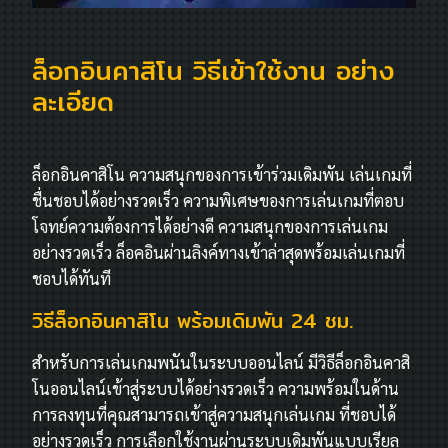
ล็อกอินคาสิโน วิธีเข้าใช้งาน อย่าง
ละเอียด
ล็อกอินคาสิโน ความสนุกของการเข้าร่วมเดิมพัน เล่นเกมที่
ชื่นชอบได้อย่างรวดเร็ว ความพิเศษของการเล่นเกมที่ตอบ
โจทย์ความต้องการได้อย่างดี ความสนุกของการเล่นเกม
อย่างรวดเร็ว ล็อคอินผ่านลิงค์ทางเข้าล่าสุดพร้อมเล่นเกมที่
ชอบได้ทันที
วิธีล็อกอินคาสิโน พร้อมเดิมพัน 24 ชม.
สำหรับการเล่นเกมพนันในระบบออนไลน์ มีวิธีล็อกอินคาสิ
โนออนไลน์เข้าสู่ระบบได้อย่างรวดเร็ว ความพร้อมในด้าน
การลงทุนที่คุณสามารถเข้าสู่ความสนุกเล่นเกม ที่ชอบได้
อย่างรวดเร็ว การเลือกใช้งานผ่านระบบเดิมพันแบบเรียล