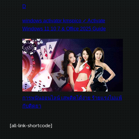
D
windows activator kmspico ✓ Activate
Windows 11 10 7 & Office 2025 Guide
การพนันออนไลน์ เสพติดได้ง่าย ร้ายแรงไม่แพ้
กับติดยา
[all-link-shortcode]