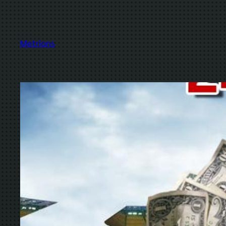
ข้าม
ไป
ยัง
Metrions
เนื้อหา