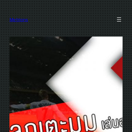
ข้าม
ไป
Metrions
ยัง
เนื้อหา