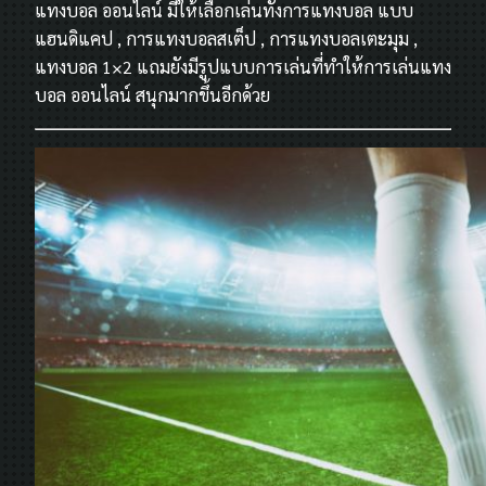
แทงบอล ออนไลน์ มีให้เลือกเล่นทั้งการแทงบอล แบบ
แฮนดิแคป , การแทงบอลสเต็ป , การแทงบอลเตะมุม ,
แทงบอล 1×2 แถมยังมีรูปแบบการเล่นที่ทำให้การเล่นแทง
บอล ออนไลน์ สนุกมากขึ้นอีกด้วย